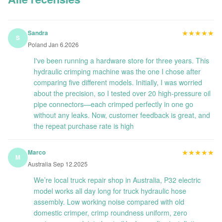
★★★★★
★★★★★
Sandra
S
Poland Jan 6.2026
I've been running a hardware store for three years. This
hydraulic crimping machine was the one I chose after
comparing five different models. Initially, I was worried
about the precision, so I tested over 20 high-pressure oil
pipe connectors—each crimped perfectly in one go
without any leaks. Now, customer feedback is great, and
the repeat purchase rate is high
★★★★★
★★★★★
Marco
M
Australia Sep 12.2025
We’re local truck repair shop in Australia, P32 electric
model works all day long for truck hydraulic hose
assembly. Low working noise compared with old
domestic crimper, crimp roundness uniform, zero