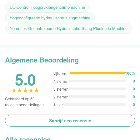
UC-Control Hoogdruklangencrimpmachine
Hogeconfiguratie hydraulische slangmachine
Numeriek Gecontroleerde Hydraulische Slang Plooiende Machine
Algemene Beoordeling
5.0
100%
vijfsterren
0
4 sterren
★★★★★
★★★★★
0
3 sterren
0
2 sterren
Gebaseerd op 50
0
1 ster
recente beoordelingen
Schrijf een recensie
Alle recensies