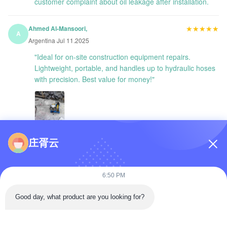
customer complaint about oil leakage after installation.
★★★★★
★★★★★
Ahmed Al-Mansoori,
A
Argentina Jul 11.2025
"Ideal for on-site construction equipment repairs.
Lightweight, portable, and handles up to hydraulic hoses
with precision. Best value for money!"
庄胥云
You May Also Like
6:50 PM
Good day, what product are you looking for?