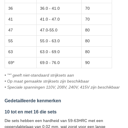
36
36.0 - 41.0
70
41
41.0 - 47.0
70
47
47.0-55.0
80
55
55.0 - 63.0
80
63
63.0 - 69.0
80
69*
69.0 - 76.0
90
• "*" geeft niet-standaard strijksets aan
• Op maat gemaakte strijksets zijn beschikbaar
• Speciale spanningen 110V, 208V, 240V, 415V zijn beschikbaar
Gedetailleerde kenmerken
10 tot en met 16 die sets
Die sets hebben een hardheid van 59-63HRC met een
oppervlaktelaag van 0,02 mm, wat zorgt voor een lange