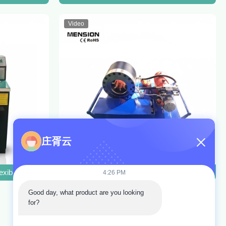
Video
庄胥云
e
lexibele slang krimpmachine hydraulische kabel krimpmachines te k
Hydraulische rubber slang krimpmachine Ho
4:26 PM
Good day, what product are you looking 
for?