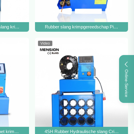
e
r slang krimpmachine hoge druk krimpgereedschap
Rubber slang krimpgereedschap Pipe krimpm
Video
Online-Service
ing Machine
 het krimpen van rubberbuizen
4SH Rubber Hydraulische slang Crimping Mac