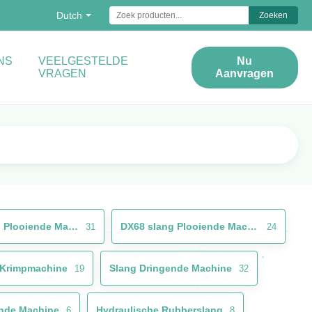
Dutch
Zoeken
NS
VEELGESTELDE
Nu
VRAGEN
Aanvragen
Rubberslang Plooiende Machine
DX68 slang Plooiende Machine
31
24
Krimpmachine
Slang Dringende Machine
19
32
nde Machine
Hydraulische Rubberslang
6
8