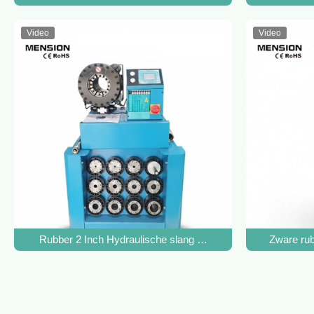
Video
Video
Rubber 2 Inch Hydraulische slang Crimping Machine slang E
Zware rub