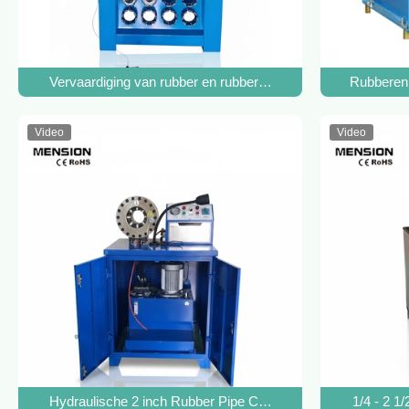
Vervaardiging van rubber en rubbermachines
Rubberen 
Video
Video
Hydraulische 2 inch Rubber Pipe Crimping Machine 380V sl
1/4 - 2 1