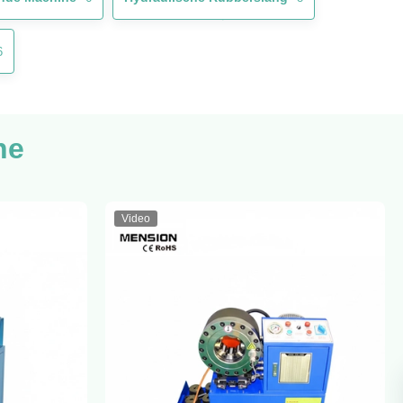
6
ne
Video