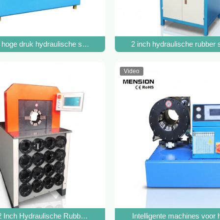
hoge druk hydraulische slang Crimper 2 inch Pipe Crimping Machin
2 inch hydraulische rubbe
Video
ang Crimper Press
/2 Inch Hydraulische Rubber slang Crimping Machine Big Pipe Crimp
Intelligente machines voor