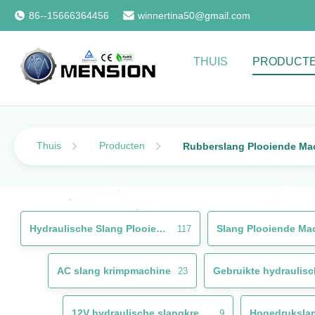
86--15666364456
winnertina50@gmail.com
THUIS
PRODUCT
Thuis
Producten
Rubberslang Plooiende Ma
Hydraulische Slang Plooiende Machine
Slang Plooiende Ma
117
AC slang krimpmachine
23
12V hydraulische slangkremer
Hogedruksla
9