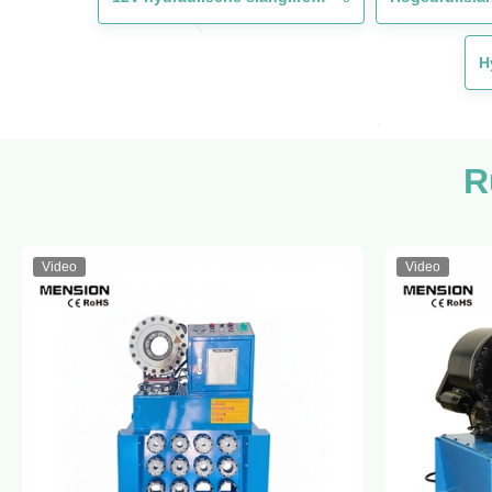
H
R
Video
Video