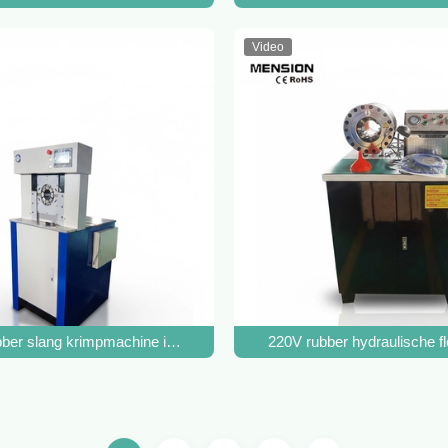
Video
ind Crimping Tool
ber slang krimpmachine industriële hydraulische slang krimpmachin
220V rubber hydraulische f