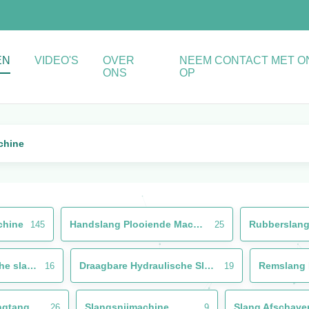
EN
VIDEO'S
OVER
NEEM CONTACT MET O
ONS
OP
chine
chine
Handslang Plooiende Machine
145
25
Gebruikte hydraulische slangpersmachine
Draagbare Hydraulische Slangcrimper
Remslang 
16
19
ngtang
Slangsnijmachine
Slang Afschave
26
9