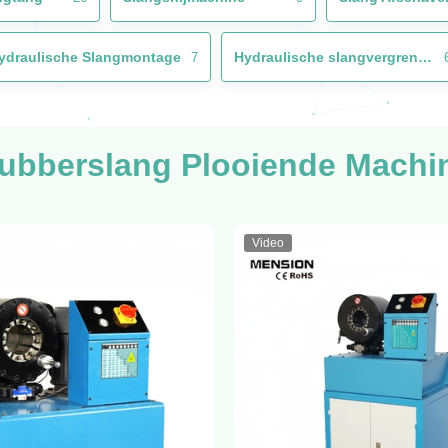
ydraulische Slangmontage
Hydraulische slangvergrendeling
7
ubberslang Plooiende Machi
Video