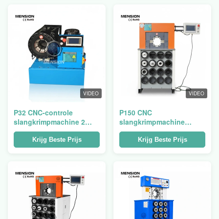
drukken
VIDEO
VIDEO
P32 CNC-controle
P150 CNC
slangkrimpmachine 2
slangkrimpmachine
inch Hydraulische
Automatische
slangpers krimpmachine
hydraulische slangkrimp
Krijg Beste Prijs
Krijg Beste Prijs
voor
slangkrimpgereedschap