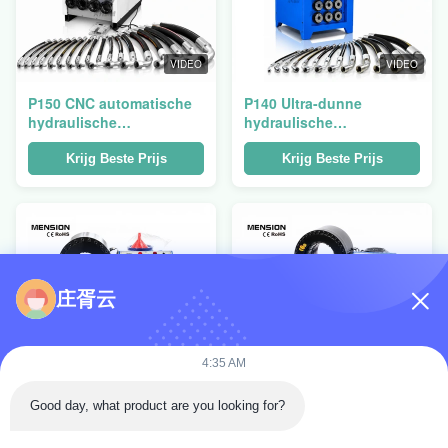
VIDEO
VIDEO
P150 CNC automatische
P140 Ultra-dunne
hydraulische
hydraulische
slangcrimpmachine met
slangkrimpmachine met
780T krimpkracht en 14-
750T krimpkracht en 3
Krijg Beste Prijs
Krijg Beste Prijs
87mm krimpbereik
inch capaciteit
庄胥云
4:35 AM
VIDEO
VIDEO
Good day, what product are you looking for?
S76 Zware 3 inch
S102 Zware 4-inch
hydraulische
Hydraulische Slang