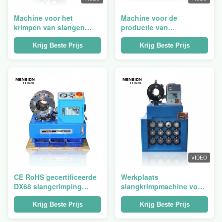
Machine voor het
Machine voor de
krimpen van slangen
productie van
voor de reparatie van
rubberproducten P32
graafmachines voor de
Slangpersmachine 2 inch
Krijg Beste Prijs
Krijg Beste Prijs
werkplaatsservice
pijpkrimpgereedschap
VIDEO
CE RoHS gecertificeerde
Werkplaats
DX68 slangcrimping
slangkrimpmachine voor
machine voor
graafmachine reparatie
hydraulische rubber
P32 Hydraulische
Krijg Beste Prijs
Krijg Beste Prijs
slang assemblage
slangkrimpmachine