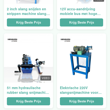
2 inch slang snijden en
12V accu-aandrijving
strippen machine slang
mobiele bus met hoge
snijmachine
druk hydraulische slang
snijmachine met 2700
Krijg Beste Prijs
Krijg Beste Prijs
rpm snelheid
VIDEO
51 mm hydraulische
Elektrische 220V
rubber slang snijmachine
slangsnijmachine voor
handleiding pijp skiving
1/4' - 2' slanggrootte met
machine
500 r/min skiving speed
Krijg Beste Prijs
Krijg Beste Prijs