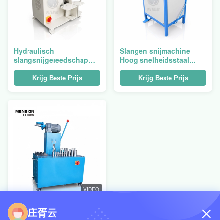
Hydraulisch
Slangen snijmachine
slangsnijgereedschap
Hoog snelheidsstaal
van roestvrij staal
Hydraulisch Slangen
gebreide slangsnijbuis
snijgereedschap Slangen
Krijg Beste Prijs
Krijg Beste Prijs
skiving
VIDEO
Vervoermachine voor het
庄胥云
snijden van slangen met