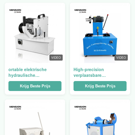
VIDEO
VIDEO
ortable elektrische
High-precision
hydraulische
verplaatsbare
slangensnijder
hydraulische slang-
(capaciteit 2")
snipper.
Krijg Beste Prijs
Krijg Beste Prijs