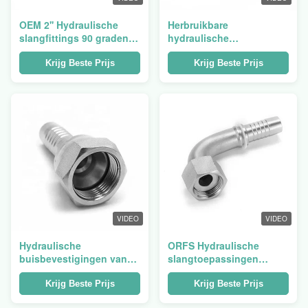
OEM 2'' Hydraulische
Herbruikbare
slangfittings 90 graden
hydraulische
JIC Vrouwelijke 74 kegel
slangtoepassingen JIC
afdichting
Krijg Beste Prijs
Krijg Beste Prijs
VIDEO
VIDEO
Hydraulische
ORFS Hydraulische
buisbevestigingen van
slangtoepassingen
koolstofstaal JIC
Vrouwelijke platte
Weatherhead
afdichting 45 graden
Krijg Beste Prijs
Krijg Beste Prijs
Hydraulische
Elmboog