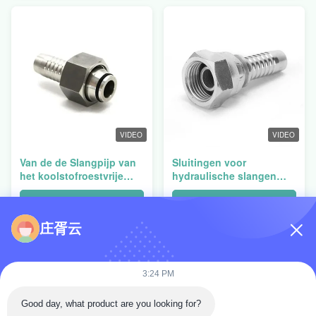
slangbevestigingen
VIDEO
VIDEO
Van de de Slangpijp van
Sluitingen voor
het koolstofroestvrije
hydraulische slangen
staal de Hydraulische
van buizen rechte BSP
van de Montageswaged
vrouwelijke 60 kegel
Krijg Beste Prijs
Krijg Beste Prijs
O-ring van de de
afdichting
庄胥云
Pijpmontage
3:24 PM
Good day, what product are you looking for?