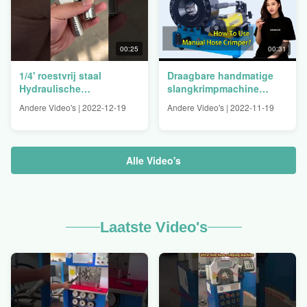
00:25
00:31
1/4' roestvrij staal
Draagbare handmatige
Hydraulische
slangkrimpmachine
slangbehangen Recht
Bedien 150T handpomp
Andere Video's | 2022-12-19
Andere Video's | 2022-11-19
ORFS Vrouwelijk Flat
Seal
Alle Video's
Laatste Video's