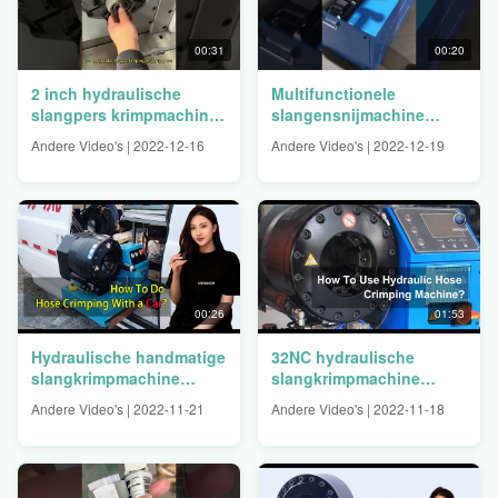
00:31
00:20
2 inch hydraulische
Multifunctionele
slangpers krimpmachine |
slangensnijmachine
Goedkope prijs
51CS Hydraulische
Andere Video's | 2022-12-16
Andere Video's | 2022-12-19
slangensnijder
00:26
01:53
Hydraulische handmatige
32NC hydraulische
slangkrimpmachine
slangkrimpmachine
Mobiele auto-accu
Bedienen Stappen
Andere Video's | 2022-11-21
Andere Video's | 2022-11-18
Introductievideo