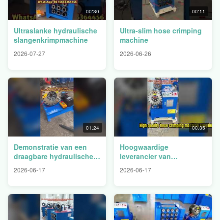
00:30
00:11
Ultraslanke hydraulische
Ultra-slim hose crimping
slangenkrimpmachine
machine
2026-07-27
2026-06-26
01:24
00:35
Demonstratie van een
Hoogwaardige
draagbare hydraulische
leverancier van
slangknijpermachine van
slangkrimpmachines
2026-06-17
2026-06-17
12–24 V