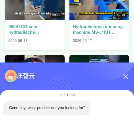
00:13
00:18
MS-51CG-serie
Hydraulic hose crimping
hydraulische
machine MS-51KH
slangkrimpmachines
packed and ready for
2026-06-17
2026-06-17
verpakt en klaar voor
shipment.
verzending
庄胥云
00:18
00:25
12:51 PM
P32 Demonstratie van het
P180 6 inch CNC
krimpen van 2-inch 4-
ultradunne
laags slangen
Good day, what product are you looking for?
slangkrimpmachine
2026-06-16
2026-06-09