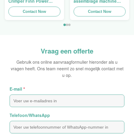
Crimper Finn Power
assemblage machine
P16HP Handmatige
slang crimping machine
Hydraulische Kabel
Contact Now
slang pers Finn Power
Contact Now
Crimper te koop
Swager
Vraag een offerte
Gebruik ons online aanvraagformulier hieronder als u
vragen heeft. Ons team neemt zo snel mogelijk contact met
u op.
E-mail
*
Telefoon/WhatsApp