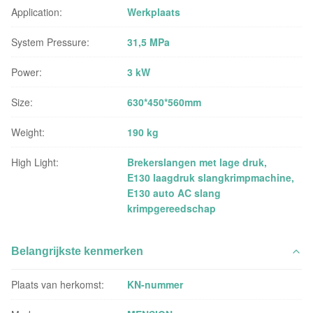
Application:
Werkplaats
System Pressure:
31,5 MPa
Power:
3 kW
Size:
630*450*560mm
Weight:
190 kg
High Light:
Brekerslangen met lage druk
,
E130 laagdruk slangkrimpmachine
,
E130 auto AC slang
krimpgereedschap
Belangrijkste kenmerken
Plaats van herkomst:
KN-nummer