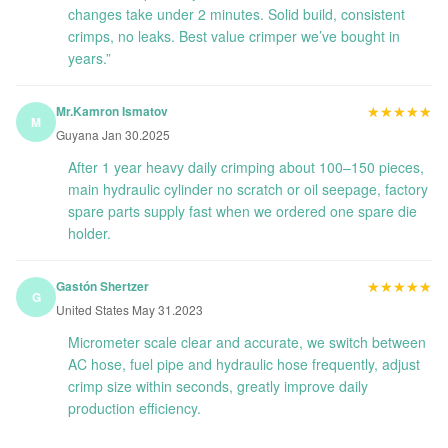
changes take under 2 minutes. Solid build, consistent
crimps, no leaks. Best value crimper we’ve bought in
years.”
★★★★★
★★★★★
Mr.Kamron Ismatov
M
Guyana Jan 30.2025
After 1 year heavy daily crimping about 100–150 pieces,
main hydraulic cylinder no scratch or oil seepage, factory
spare parts supply fast when we ordered one spare die
holder.
★★★★★
★★★★★
Gastón Shertzer
G
United States May 31.2023
Micrometer scale clear and accurate, we switch between
AC hose, fuel pipe and hydraulic hose frequently, adjust
crimp size within seconds, greatly improve daily
production efficiency.