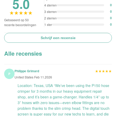
5.0
0
4 sterren
★★★★★
★★★★★
0
3 sterren
0
2 sterren
Gebaseerd op 50
0
1 ster
recente beoordelingen
Schrijf een recensie
Alle recensies
★★★★★
★★★★★
Philippe Grimard
P
United States Feb 11.2026
Location: Texas, USA “We’ve been using the P150 hose
crimper for 3 months in our heavy equipment repair
shop, and it’s been a game-changer. Handles 1/4” up to
3” hoses with zero issues—even elbow fittings are no
problem thanks to the slim crimp head. The digital touch
screen is super easy for our new techs to learn, and die