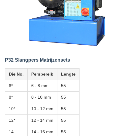
P32 Slangpers Matrijzensets
Die No.
Persbereik
Lengte
6*
6 - 8 mm
55
8*
8 - 10 mm
55
10*
10 - 12 mm
55
12*
12 - 14 mm
55
14
14 - 16 mm
55