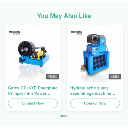
You May Also Like
VIDEO
VIDEO
Gates GC16XD Draagbare
Hydraulische slang
Crimper Finn Power
assemblage machine
P16HP Handmatige
slang crimping machine
Hydraulische Kabel
Contact Now
slang pers Finn Power
Contact Now
Crimper te koop
Swager