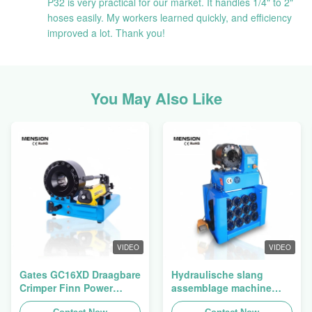
P32 is very practical for our market. It handles 1/4" to 2"
hoses easily. My workers learned quickly, and efficiency
improved a lot. Thank you!
You May Also Like
VIDEO
VIDEO
Gates GC16XD Draagbare
Hydraulische slang
Crimper Finn Power
assemblage machine
P16HP Handmatige
slang crimping machine