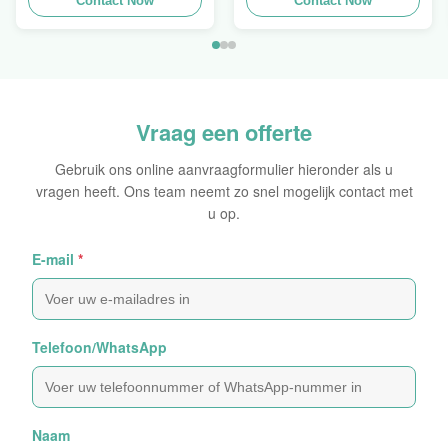
Hydraulische Kabel
Contact Now
slang pers Finn Power
Contact Now
Crimper te koop
Swager
Vraag een offerte
Gebruik ons online aanvraagformulier hieronder als u
vragen heeft. Ons team neemt zo snel mogelijk contact met
u op.
E-mail
*
Telefoon/WhatsApp
Naam