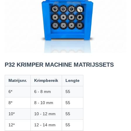
P32 KRIMPER MACHINE MATRIJSSETS
Matrijsnr.
Krimpbereik
Lengte
6*
6 - 8 mm
55
8*
8 - 10 mm
55
10*
10 - 12 mm
55
12*
12 - 14 mm
55