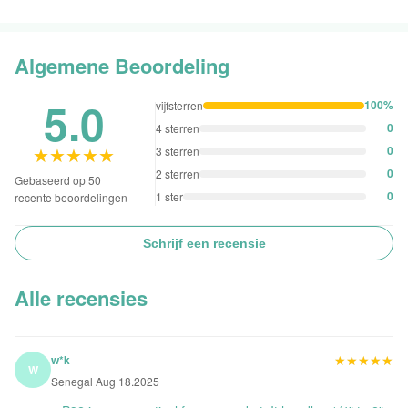
Algemene Beoordeling
5.0
100%
vijfsterren
0
4 sterren
★★★★★
★★★★★
0
3 sterren
0
2 sterren
Gebaseerd op 50
0
1 ster
recente beoordelingen
Schrijf een recensie
Alle recensies
★★★★★
★★★★★
w*k
W
Senegal Aug 18.2025