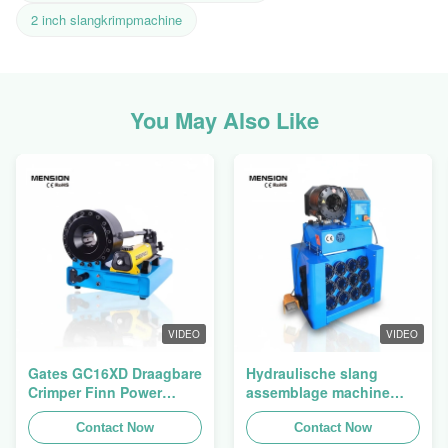
2 inch slangkrimpmachine
You May Also Like
VIDEO
VIDEO
Gates GC16XD Draagbare
Hydraulische slang
Crimper Finn Power
assemblage machine
P16HP Handmatige
slang crimping machine
Hydraulische Kabel
Contact Now
slang pers Finn Power
Contact Now