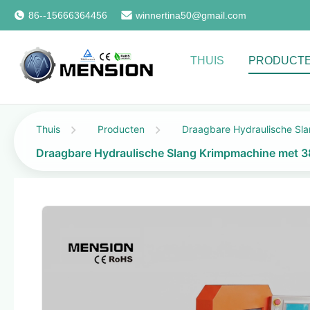
86--15666364456
winnertina50@gmail.com
THUIS
PRODUCT
Thuis
Producten
Draagbare Hydraulische Sl
Draagbare Hydraulische Slang Krimpmachine met 38