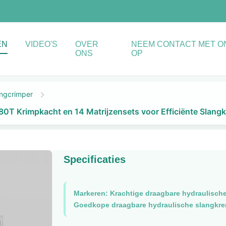
EN
VIDEO'S
OVER
NEEM CONTACT MET O
ONS
OP
angcrimper
0T Krimpkacht en 14 Matrijzensets voor Efficiënte Slang
Specificaties
Markeren:
Krachtige draagbare hydraulisch
Goedkope draagbare hydraulische slangkre