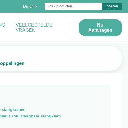
Dutch
Zoeken
NS
VEELGESTELDE
Nu
VRAGEN
Aanvragen
koppelingen
e slangkremer
,
mer
,
P150 Draagbare slangklem