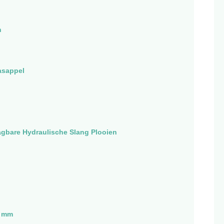
h
asappel
agbare Hydraulische Slang Plooien
0 mm