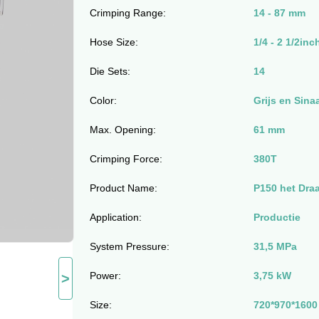
Crimping Range:
14 - 87 mm
Hose Size:
1/4 - 2 1/2inc
Die Sets:
14
Color:
Grijs en Sina
Max. Opening:
61 mm
Crimping Force:
380T
Product Name:
P150 het Dra
Application:
Productie
System Pressure:
31,5 MPa
Power:
3,75 kW
>
Size:
720*970*160