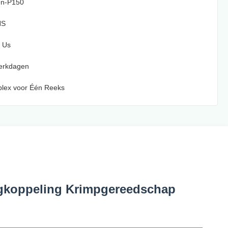
en-P150
HS
 Us
Werkdagen
plex voor Één Reeks
ngkoppeling Krimpgereedschap