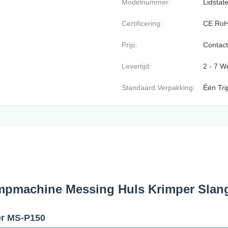
Modelnummer:
Lidstat
Certificering:
CE Ro
Prijs:
Contact
Levertijd:
2 - 7 
Standaard Verpakking:
Één Tri
impmachine Messing Huls Krimper Sla
er MS-P150