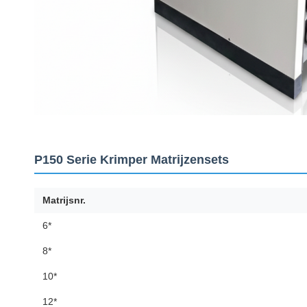
P150 Serie Krimper Matrijzensets
Matrijsnr.
6*
8*
10*
12*