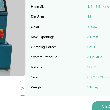
Hose Size:
1/4 - 2,5 inch
Die Sets:
13
Color:
blauw
Max. Opening:
31 mm
Crimping Force:
650T
System Pressure:
31,5 MPa
Voltage:
380V
Size:
650*550*136
Weight:
310 kg
>
Nu 