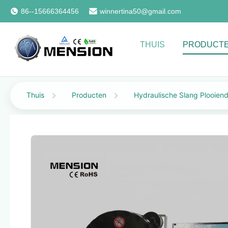
86--15666364456
winnertina50@gmail.com
THUIS
PRODUCT
Thuis
Producten
Hydraulische Slang Plooien