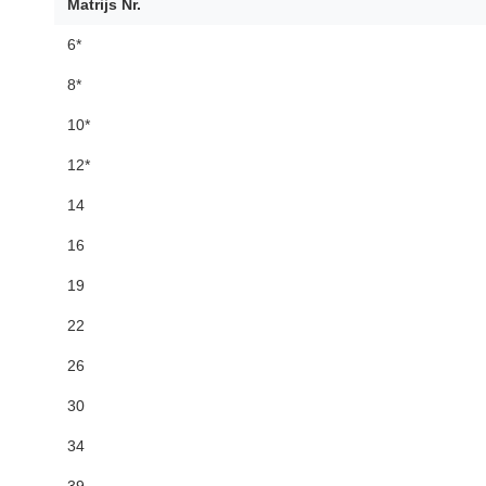
Matrijs Nr.
6*
8*
10*
12*
14
16
19
22
26
30
34