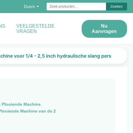
Dutch
Zoeken
NS
VEELGESTELDE
Nu
VRAGEN
Aanvragen
hine voor 1/4 - 2,5 inch hydraulische slang pers
g Plooiende Machine
,
Plooiende Machine van de 2