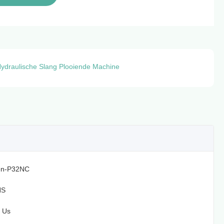
ydraulische Slang Plooiende Machine
ten-P32NC
HS
 Us