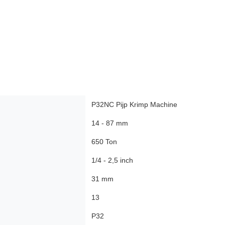
P32NC Pijp Krimp Machine
14 - 87 mm
650 Ton
1/4 - 2,5 inch
31 mm
13
P32