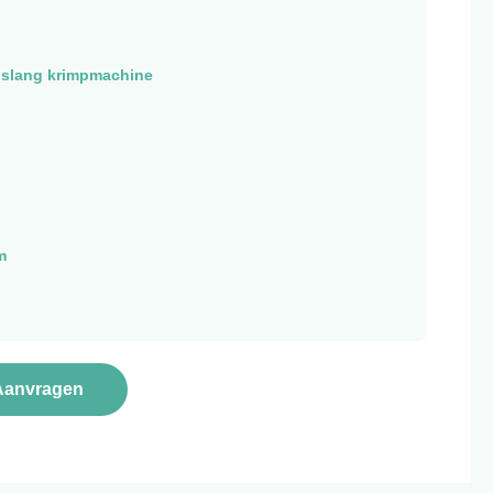
 slang krimpmachine
m
Aanvragen