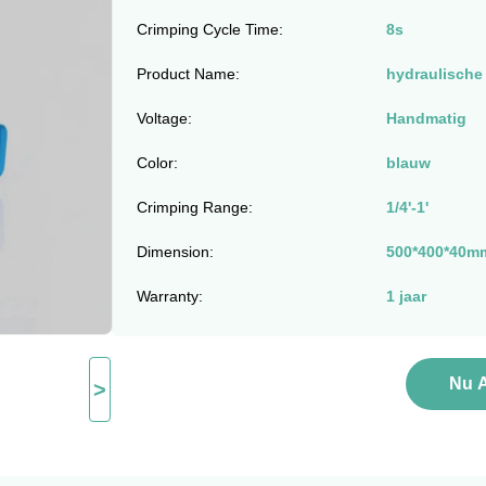
Crimping Cycle Time:
8s
Product Name:
hydraulische
Voltage:
Handmatig
Color:
blauw
Crimping Range:
1/4'-1'
Dimension:
500*400*40m
Warranty:
1 jaar
Nu 
>