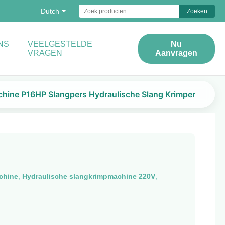
Dutch
Zoeken
NS
VEELGESTELDE
Nu
VRAGEN
Aanvragen
chine P16HP Slangpers Hydraulische Slang Krimper
chine
,
Hydraulische slangkrimpmachine 220V
,