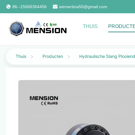
86--15666364456
winnertina50@gmail.com
THUIS
PRODUCT
Thuis
Producten
Hydraulische Slang Plooien