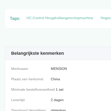
UC-Control Hoogdruklangencrimpmachine
Hogeco
Tags:
Belangrijkste kenmerken
Merknaam:
MENSION
Plaats van herkomst:
China
Minimale bestelhoeveelheid:
1 set
Levertijd:
2 dagen
Standaard Verpakking:
platenkas