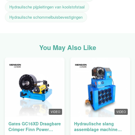
Hydraulische pijpleitingen van koolstofstaal
Hydraulische schommelbuisbevestigingen
You May Also Like
VIDEO
VIDEO
Gates GC16XD Draagbare
Hydraulische slang
Crimper Finn Power
assemblage machine
P16HP Handmatige
slang crimping machine