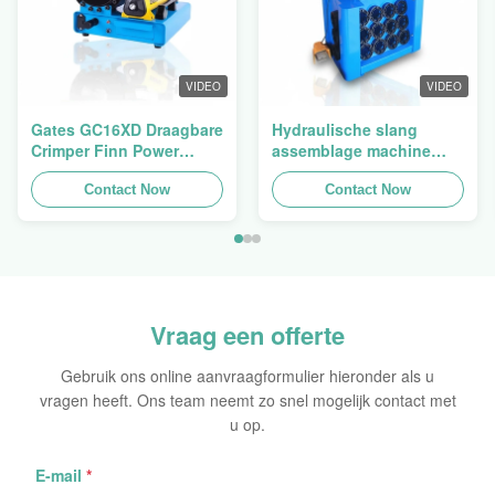
VIDEO
VIDEO
Gates GC16XD Draagbare
Hydraulische slang
Crimper Finn Power
assemblage machine
P16HP Handmatige
slang crimping machine
Hydraulische Kabel
Contact Now
slang pers Finn Power
Contact Now
Crimper te koop
Swager
Vraag een offerte
Gebruik ons online aanvraagformulier hieronder als u
vragen heeft. Ons team neemt zo snel mogelijk contact met
u op.
E-mail
*