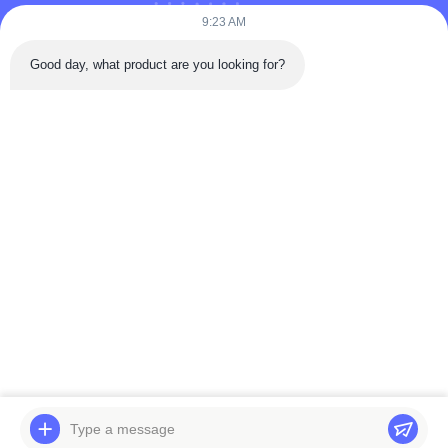
9:23 AM
Bijvoeg bestanden
Good day, what product are you looking for?
Selecteer bestanden
Je kunt maximaal 5 bestanden uploaden en elk bestand mag
maximaal 10 MB groot zijn.
Inzenden
Thuis
Producten
Video's
Over ons
Fabriekstocht
Kwaliteitscontrole
Neem contact met ons op
Veelgestelde vragen
© 2026 Weifang Mension Machinery Technology Co., Ltd.. All Rights
Reserved.