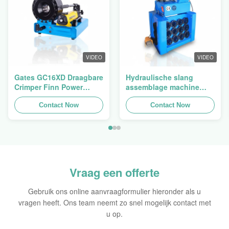
VIDEO
VIDEO
Gates GC16XD Draagbare
Hydraulische slang
Crimper Finn Power
assemblage machine
P16HP Handmatige
slang crimping machine
Hydraulische Kabel
Contact Now
slang pers Finn Power
Contact Now
Crimper te koop
Swager
Vraag een offerte
Gebruik ons online aanvraagformulier hieronder als u
vragen heeft. Ons team neemt zo snel mogelijk contact met
u op.