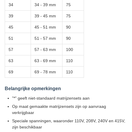
34
34 - 39 mm
75
39
39 - 45 mm
75
45
45 - 51 mm
90
51
51 - 57 mm
90
57
57 - 63 mm
100
63
63 - 69 mm
110
69
69 - 78 mm
110
Belangrijke opmerkingen
"*" geeft niet-standaard matrijzensets aan
Op maat gemaakte matrijzensets zijn op aanvraag
verkrijgbaar
Speciale spanningen, waaronder 110V, 208V, 240V en 415V,
zijn beschikbaar