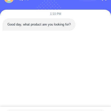
1:10 PM
Bijvoeg bestanden
Good day, what product are you looking for?
Selecteer bestanden
Je kunt maximaal 5 bestanden uploaden en elk bestand mag
maximaal 10 MB groot zijn.
Inzenden
Thuis
Producten
Video's
Over ons
Fabriekstocht
Kwaliteitscontrole
Neem contact met ons op
Veelgestelde vragen