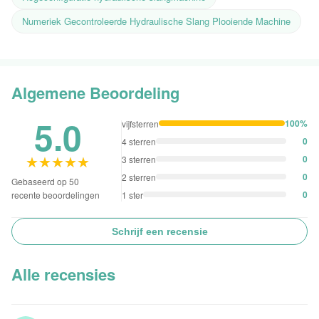
Numeriek Gecontroleerde Hydraulische Slang Plooiende Machine
Algemene Beoordeling
5.0
100%
vijfsterren
0
4 sterren
★★★★★
★★★★★
0
3 sterren
0
2 sterren
Gebaseerd op 50
0
1 ster
recente beoordelingen
Schrijf een recensie
Alle recensies