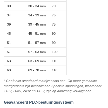
30
30 - 34 mm
70
34
34 - 39 mm
75
39
39 - 45 mm
75
45
45 - 51 mm
90
51
51 - 57 mm
90
57
57 - 63 mm
100
63
63 - 69 mm
110
69
69 - 78 mm
110
* Geeft niet-standaard matrijzensets aan. Op maat gemaakte
matrijzensets zijn beschikbaar. Speciale spanningen, waaronder
110V, 208V, 240V en 415V, zijn op aanvraag verkrijgbaar.
Geavanceerd PLC-besturingssysteem