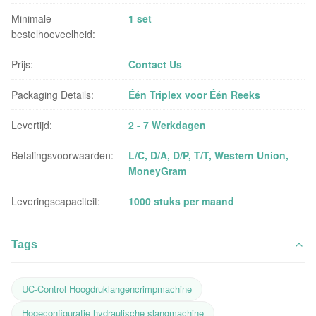
Minimale
1 set
bestelhoeveelheid:
Prijs:
Contact Us
Packaging Details:
Één Triplex voor Één Reeks
Levertijd:
2 - 7 Werkdagen
Betalingsvoorwaarden:
L/C, D/A, D/P, T/T, Western Union,
MoneyGram
Leveringscapaciteit:
1000 stuks per maand
Tags
UC-Control Hoogdruklangencrimpmachine
Hogeconfiguratie hydraulische slangmachine