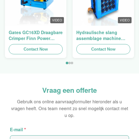
VIDEO
VIDEO
Gates GC16XD Draagbare
Hydraulische slang
Crimper Finn Power
assemblage machine
P16HP Handmatige
slang crimping machine
Hydraulische Kabel
Contact Now
slang pers Finn Power
Contact Now
Crimper te koop
Swager
Vraag een offerte
Gebruik ons online aanvraagformulier hieronder als u
vragen heeft. Ons team neemt zo snel mogelijk contact met
u op.
E-mail
*