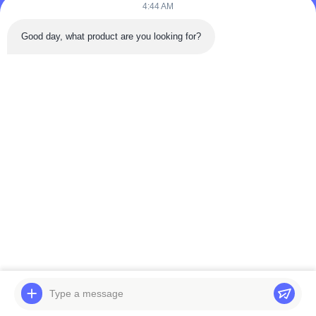
4:44 AM
Bijvoeg bestanden
Good day, what product are you looking for?
Selecteer bestanden
Je kunt maximaal 5 bestanden uploaden en elk bestand mag
maximaal 10 MB groot zijn.
Inzenden
Thuis
Producten
Video's
Over ons
Fabriekstocht
Kwaliteitscontrole
Neem contact met ons op
Veelgestelde vragen
© 2026 Weifang Mension Machinery Technology Co., Ltd.. All Rights
Reserved.