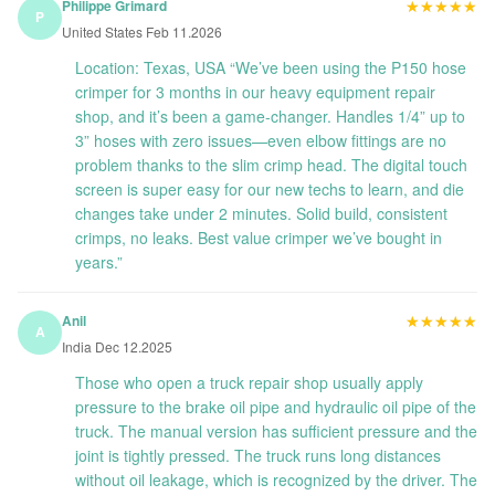
★★★★★
★★★★★
Philippe Grimard
P
United States Feb 11.2026
Location: Texas, USA “We’ve been using the P150 hose
crimper for 3 months in our heavy equipment repair
shop, and it’s been a game-changer. Handles 1/4” up to
3” hoses with zero issues—even elbow fittings are no
problem thanks to the slim crimp head. The digital touch
screen is super easy for our new techs to learn, and die
changes take under 2 minutes. Solid build, consistent
crimps, no leaks. Best value crimper we’ve bought in
years.”
★★★★★
★★★★★
Anil
A
India Dec 12.2025
Those who open a truck repair shop usually apply
pressure to the brake oil pipe and hydraulic oil pipe of the
truck. The manual version has sufficient pressure and the
joint is tightly pressed. The truck runs long distances
without oil leakage, which is recognized by the driver. The