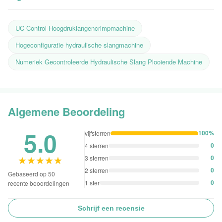
UC-Control Hoogdruklangencrimpmachine
Hogeconfiguratie hydraulische slangmachine
Numeriek Gecontroleerde Hydraulische Slang Plooiende Machine
Algemene Beoordeling
5.0
100%
vijfsterren
0
4 sterren
★★★★★
★★★★★
0
3 sterren
0
2 sterren
Gebaseerd op 50
0
1 ster
recente beoordelingen
Schrijf een recensie