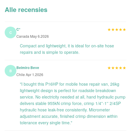
Alle recensies
★★★★★
★★★★★
C*
C
Canada May 6.2026
Compact and lightweight, it is ideal for on-site hose
repairs and is simple to operate.
★★★★★
★★★★★
Belmiro Beve
B
Chile Apr 1.2026
"I bought this P16HP for mobile hose repair van, 26kg
lightweight design is perfect for roadside breakdown
service. No electricity needed at all, hand hydraulic pump
delivers stable 955kN crimp force, crimp 1/4''-1'' 2/4SP
hydraulic hose leak-free consistently. Micrometer
adjustment accurate, finished crimp dimension within
tolerance every single time."