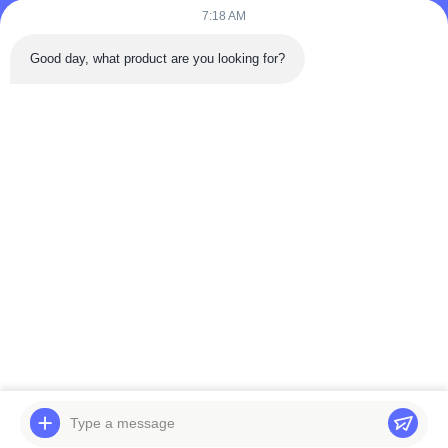
7:18 AM
Bijvoeg bestanden
Good day, what product are you looking for?
Selecteer bestanden
Je kunt maximaal 5 bestanden uploaden en elk bestand mag
maximaal 10 MB groot zijn.
Inzenden
Thuis
Producten
Video's
Over ons
Fabriekstocht
Kwaliteitscontrole
Neem contact met ons op
Veelgestelde vragen
© 2026 Weifang Mension Machinery Technology Co., Ltd.. All Rights
Reserved.