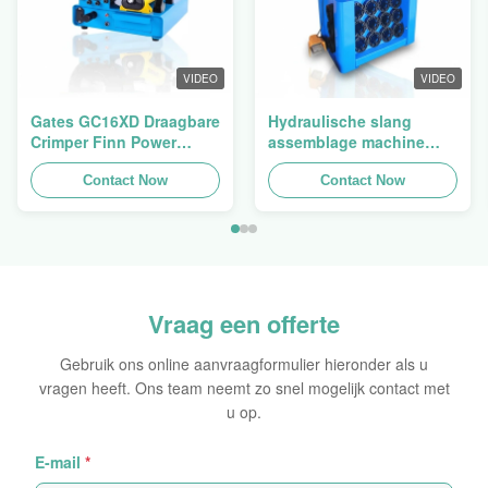
VIDEO
VIDEO
Gates GC16XD Draagbare
Hydraulische slang
Crimper Finn Power
assemblage machine
P16HP Handmatige
slang crimping machine
Hydraulische Kabel
Contact Now
slang pers Finn Power
Contact Now
Crimper te koop
Swager
Vraag een offerte
Gebruik ons online aanvraagformulier hieronder als u
vragen heeft. Ons team neemt zo snel mogelijk contact met
u op.
E-mail
*