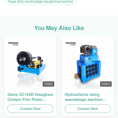
Hoge druk handmatige slangkrimpmachine
You May Also Like
VIDEO
VIDEO
Gates GC16XD Draagbare
Hydraulische slang
Crimper Finn Power
assemblage machine
P16HP Handmatige
slang crimping machine
Hydraulische Kabel
Contact Now
slang pers Finn Power
Contact Now
Crimper te koop
Swager