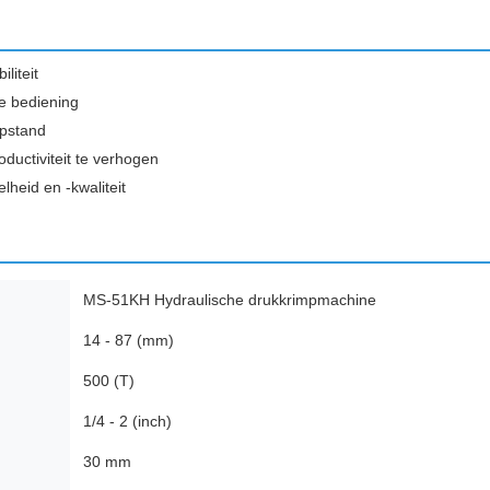
liteit
e bediening
mpstand
ductiviteit te verhogen
heid en -kwaliteit
MS-51KH Hydraulische drukkrimpmachine
14 - 87 (mm)
500 (T)
1/4 - 2 (inch)
30 mm