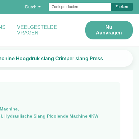
Dutch
Zoeken
NS
VEELGESTELDE
Nu
VRAGEN
Aanvragen
achine Hoogdruk slang Crimper slang Press
 Machine
,
H
,
Hydraulische Slang Plooiende Machine 4KW