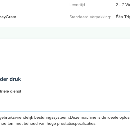
Levertijd:
2 - 7 
MoneyGram
Standaard Verpakking:
Één Tri
der druk
riële dienst
ebruiksvriendelijk besturingssysteem.Deze machine is de ideale oploss
oeften, met behoud van hoge prestatiespecificaties.