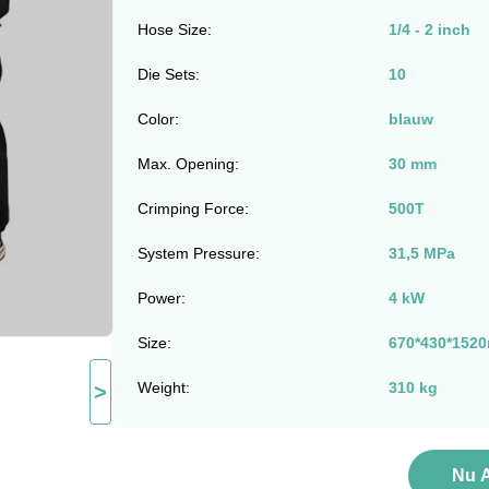
Hose Size:
1/4 - 2 inch
Die Sets:
10
Color:
blauw
Max. Opening:
30 mm
Crimping Force:
500T
System Pressure:
31,5 MPa
Power:
4 kW
Size:
670*430*152
Weight:
310 kg
>
Nu 