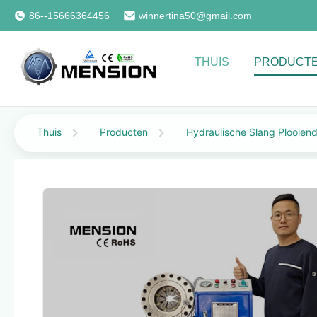
86--15666364456
winnertina50@gmail.com
THUIS
PRODUCT
Thuis
Producten
Hydraulische Slang Plooien