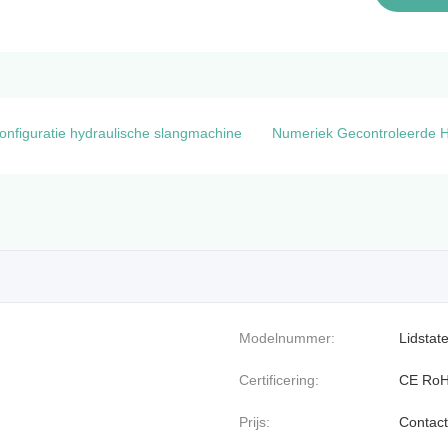
nfiguratie hydraulische slangmachine
Numeriek Gecontroleerde H
Modelnummer:
Lidstat
Certificering:
CE Ro
Prijs:
Contact