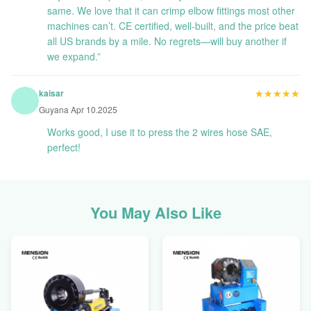
same. We love that it can crimp elbow fittings most other
machines can’t. CE certified, well-built, and the price beat
all US brands by a mile. No regrets—will buy another if
we expand.”
★★★★★
★★★★★
kaisar
Guyana Apr 10.2025
Works good, I use it to press the 2 wires hose SAE,
perfect!
You May Also Like