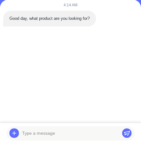
4:14 AM
Bijvoeg bestanden
Good day, what product are you looking for?
Selecteer bestanden
Je kunt maximaal 5 bestanden uploaden en elk bestand mag
maximaal 10 MB groot zijn.
Inzenden
Thuis
Producten
Video's
Over ons
Fabriekstocht
Kwaliteitscontrole
Neem contact met ons op
Veelgestelde vragen
© 2026 Weifang Mension Machinery Technology Co., Ltd.. All Rights
Reserved.