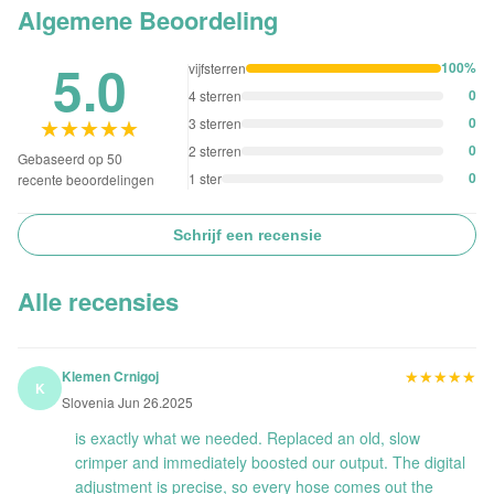
Algemene Beoordeling
5.0
100%
vijfsterren
0
4 sterren
★★★★★
★★★★★
0
3 sterren
0
2 sterren
Gebaseerd op 50
0
1 ster
recente beoordelingen
Schrijf een recensie
Alle recensies
★★★★★
★★★★★
Klemen Crnigoj
K
Slovenia Jun 26.2025
is exactly what we needed. Replaced an old, slow
crimper and immediately boosted our output. The digital
adjustment is precise, so every hose comes out the