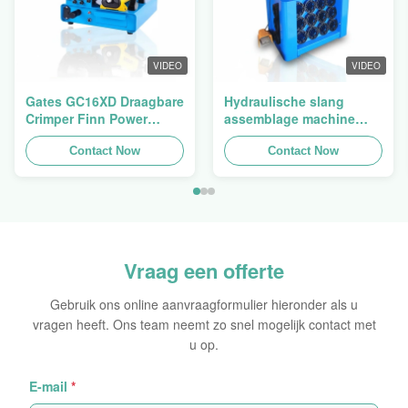
VIDEO
VIDEO
Gates GC16XD Draagbare
Hydraulische slang
Crimper Finn Power
assemblage machine
P16HP Handmatige
slang crimping machine
Hydraulische Kabel
Contact Now
slang pers Finn Power
Contact Now
Crimper te koop
Swager
Vraag een offerte
Gebruik ons online aanvraagformulier hieronder als u
vragen heeft. Ons team neemt zo snel mogelijk contact met
u op.
E-mail
*