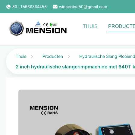
86--15666364456
winnertina50@gmail.com
THUIS
PRODUCT
Thuis
Producten
Hydraulische Slang Plooien
2 inch hydraulische slangcrimpmachine met 640T k