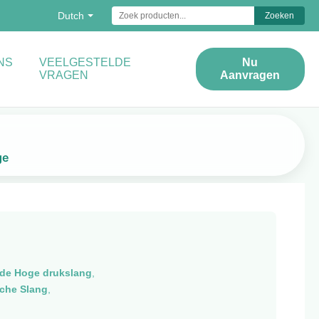
Dutch
Zoeken
NS
VEELGESTELDE
Nu
VRAGEN
Aanvragen
ge
 de Hoge drukslang
,
sche Slang
,