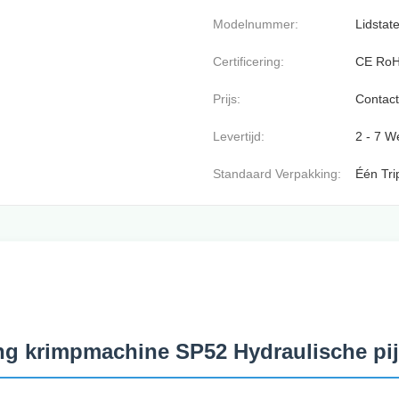
Modelnummer:
Lidstat
Certificering:
CE Ro
Prijs:
Contact
Levertijd:
2 - 7 
Standaard Verpakking:
Één Tri
ang krimpmachine SP52 Hydraulische p