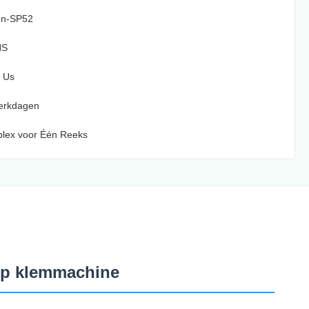
en-SP52
HS
 Us
Werkdagen
plex voor Één Reeks
ijp klemmachine