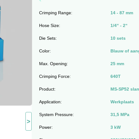
Crimping Range:
14 - 87 mm
Hose Size:
1/4“ - 2“
Die Sets:
10 sets
Color:
Blauw of aan
Max. Opening:
25 mm
Crimping Force:
640T
Product:
MS-SP52 sla
Application:
Werkplaats
System Pressure:
31,5 MPa
>
Power:
3 kW