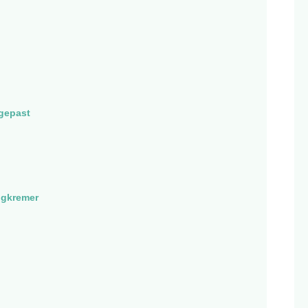
gepast
ngkremer