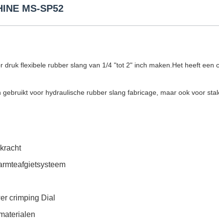
HINE MS-SP52
k flexibele rubber slang van 1/4 "tot 2" inch maken.Het heeft een co
gebruikt voor hydraulische rubber slang fabricage, maar ook voor stale
kracht
armteafgietsysteem
er crimping Dial
materialen