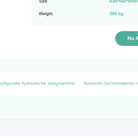
Size:
630*450*600
Weight:
200 kg
Nu 
nfiguratie hydraulische slangmachine
Numeriek Gecontroleerde H