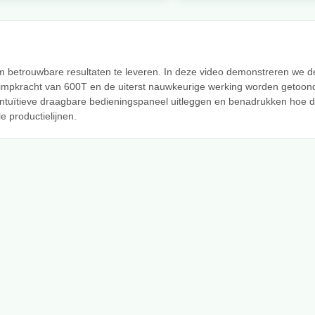
 om betrouwbare resultaten te leveren. In deze video demonstreren we 
impkracht van 600T en de uiterst nauwkeurige werking worden getoond
intuïtieve draagbare bedieningspaneel uitleggen en benadrukken hoe d
 productielijnen.