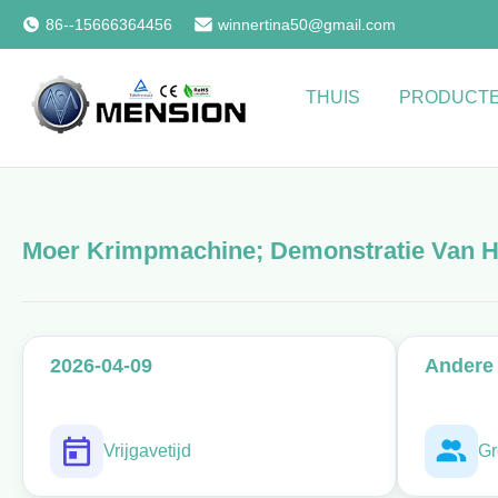
86--15666364456
winnertina50@gmail.com
THUIS
PRODUCT
Moer Krimpmachine; Demonstratie Van 
2026-04-09
Andere 
Vrijgavetijd
Gr