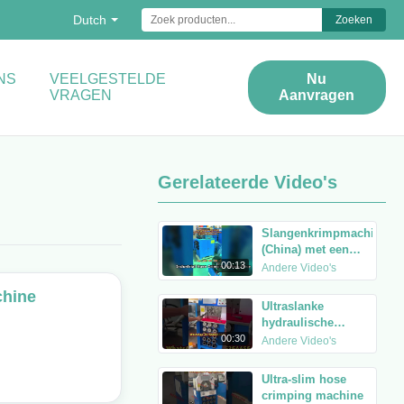
Dutch
Zoeken
NS
VEELGESTELDE
Nu
VRAGEN
Aanvragen
Gerelateerde Video's
Slangenkrimpmachine
(China) met een
krimpbereik van 2
00:13
Andere Video's
tot 6 inch,
chine
verkrijgbaar tegen
Ultraslanke
fabrieksprijs.
hydraulische
slangenkrimpmachine
00:30
Andere Video's
Ultra-slim hose
crimping machine