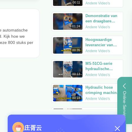
00:11
Andere Video's
Demonstratie van
een draagbare
hydraulische
01:24
Andere Video's
de automatische
slangknijpermachine
. Kijk hoe we
van 12–24 V
Hoogwaardige
eze 800 stuks per
leverancier van
slangkrimpmachines
00:35
Andere Video's
MS-51CG-serie
hydraulische
slangkrimpmachines
00:13
Andere Video's
verpakt en klaar
voor verzending
Hydraulic hose
crimping machine
Online-Service
MS-51KH packed
00:18
Andere Video's
and ready for
shipment.
P32 Demonstratie
van het krimpen
van 2-inch 4-laags
00:18
Andere Video's
Videozone
庄胥云
slangen