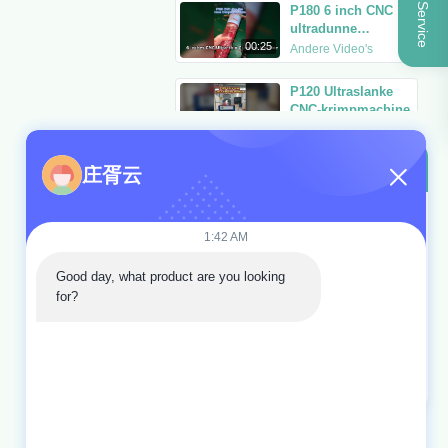
Online-Service
P180 6 inch CNC
ultradunne
slangkrimpmachine
00:25
Andere Video's
P120 Ultraslanke
CNC-krimpmachine
00:09
Andere Video's
Videozone
庄胥云
Video-thuis
1:42 AM
Alle Video's
Good day, what product are you looking 
">
for?
Hydraulische slang krimpmachine
Slangenkrimpmachine
Andere Video's