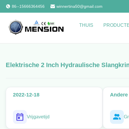
86--15666364456
winnertina50@gmail.com
THUIS
PRODUCT
Elektrische 2 Inch Hydraulische Slangkr
2022-12-18
Andere 
Vrijgavetijd
Gr