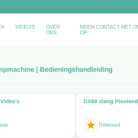
EN
VIDEO'S
OVER
NEEM CONTACT MET O
ONS
OP
impmachine | Bedieningshandleiding
Video's
DX68 slang Plooien
oep
Trefwoord